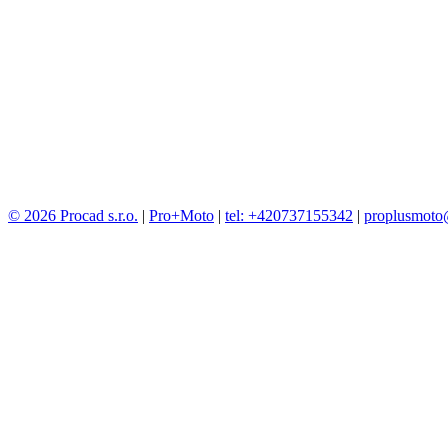
© 2026 Procad s.r.o.
|
Pro+Moto
|
tel: +420737155342
|
proplusmoto