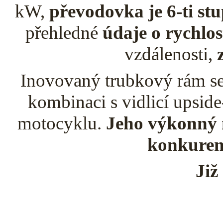
kW,
převodovka je 6-ti st
přehledné
údaje o rychlost
vzdálenosti,
Inovovaný trubkový rám se
kombinaci s vidlicí upsid
motocyklu.
Jeho výkonný 
konkurenc
Již