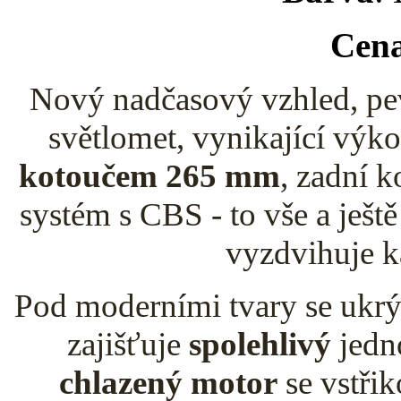
Cena
Nový nadčasový vzhled, pe
světlomet, vynikající výko
kotoučem 265 mm
, zadní 
systém s CBS - to vše a ještě
vyzdvihuje k
Pod moderními tvary se ukrý
zajišťuje
spolehlivý
jedn
chlazený motor
se vstři