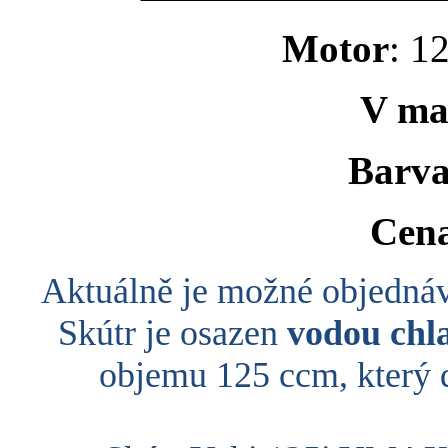
Motor
: 1
V ma
Barv
Cen
Aktuálně je možné objedn
Skútr je osazen
vodou chl
objemu 125 ccm, který