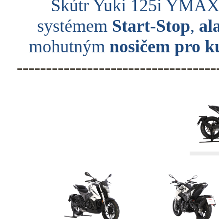
Skútr Yuki 125i YMAX
systémem
Start-Stop
,
al
mohutným
nosičem pro k
----------------------------------